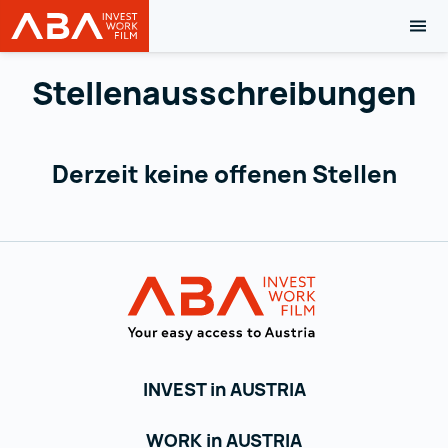
MOB
Austrian Business Agency (ABA)
Zum Inhalt
Stellenausschreibungen
Derzeit keine offenen Stellen
Zur Hauptnavigation
Austrian Busin
INVEST in AUSTRIA
WORK in AUSTRIA